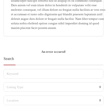
ullamcorper suscipit lobortis nisl ut aliquip ex ea commodo consequat.
Duis autem vel eum iriure dolor in hendrerit in vulputate velit esse
molestie consequat, vel illum dolore eu feugiat nulla facilisis at vero eros
et accumsan et iusto odio dignissim qui blandit praesent luptatum zzril
delenit augue duis dolore te feugait nulla facilisi. Nam liber tempor cum
soluta nobis eleifend option congue nihil imperdiet doming id quod
mazim placerat facer possim assum.
An error occured!
Search
Listing Type:
Location: