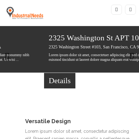
2325 Washington St APT 103
2325 Washington Street #103, San Francisco, CA 94115, USA
Lorem ipsum dolor sit amet, consectetuer adipiscing elit, sed diam nonummy nibh
euismod tincidunt ut laoreet dolore magna aliquam erat volutpat. Ut wisi ...
Details
Versatile Design
Lorem ipsum dolor sit amet, consectetur adipiscing
elit. Praesent sapien massa, convallis a pellentesque