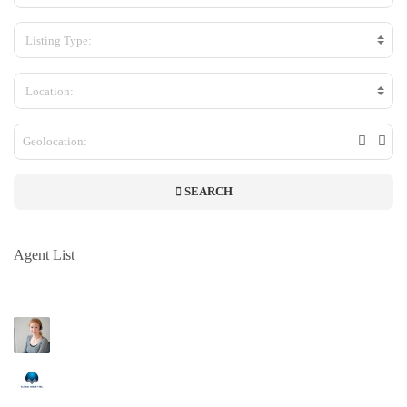
Listing Type:
Location:
SEARCH
Agent List
Company Name
Lorem ipsum dolor sit amet, consectetuer adipiscing elit, sed diam nonummy nibh
euismod tincidunt ut laoreet dolore magna aliquam erat volutpat. Ut wisi enim ad minim
Jane Doe
veniam, quis nostrud exerci tation ullamcorper suscipit lobortis nisl ut aliquip ex ea
commodo consequat. Duis autem vel eum iriure dolor in hendrerit in vulputate velit esse
Lorem ipsum dolor sit amet, consectetuer adipiscing elit, sed diam nonummy
molestie consequat, vel illum dolore eu feugiat nulla facilisis at vero eros et accumsan et
nibh euismod tincidunt ut laoreet dolore magna aliquam erat volutpat. Ut wisi
iusto odio dignissim qui blandit praesent luptatum zzril delenit augue duis dolore te
enim ad minim veniam, quis nostrud exerci tation ullamcorper suscipit lobortis
John Doe
feugait nulla facilisi. Nam liber tempor cum soluta nobis eleifend option congue nihil
nisl ut aliquip ex ea commodo consequat. Duis autem vel eum iriure dolor in
Lorem ipsum dolor sit amet, consectetuer adipiscing elit, sed diam nonummy
imperdiet doming id quod mazim placerat facer possim assum.
hendrerit in vulputate velit esse molestie consequat, vel illum dolore eu feugiat
nibh euismod tincidunt ut laoreet dolore magna aliquam erat volutpat. Ut wisi
nulla facilisis at vero eros et accumsan et iusto odio dignissim qui blandit