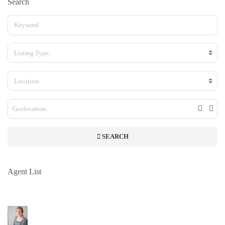
Search
Listing Type:
Location:
SEARCH
Agent List
Company Name
Lorem ipsum dolor sit amet, consectetuer adipiscing elit, sed diam nonummy nibh
euismod tincidunt ut laoreet dolore magna aliquam erat volutpat. Ut wisi enim ad minim
Jane Doe
veniam, quis nostrud exerci tation ullamcorper suscipit lobortis nisl ut aliquip ex ea
commodo consequat. Duis autem vel eum iriure dolor in hendrerit in vulputate velit esse
Lorem ipsum dolor sit amet, consectetuer adipiscing elit, sed diam nonummy