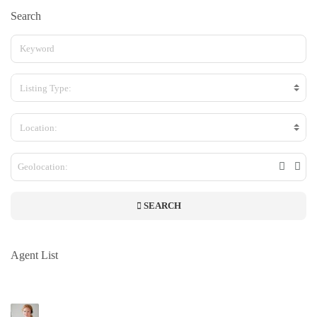
Search
Listing Type:
Location:
SEARCH
Agent List
Company Name
Lorem ipsum dolor sit amet, consectetuer adipiscing elit, sed diam nonummy nibh
euismod tincidunt ut laoreet dolore magna aliquam erat volutpat. Ut wisi enim ad minim
Jane Doe
veniam, quis nostrud exerci tation ullamcorper suscipit lobortis nisl ut aliquip ex ea