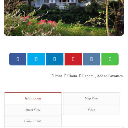
Print
Claim
Report
Add to Favorites
Information
Map View
Street View
Video
Custom Tab1