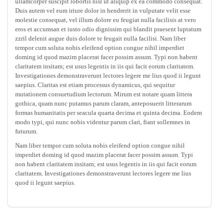
ullamcorper suscipit lobortis nisl ut aliquip ex ea commodo consequat.
Duis autem vel eum iriure dolor in hendrerit in vulputate velit esse
molestie consequat, vel illum dolore eu feugiat nulla facilisis at vero
eros et accumsan et iusto odio dignissim qui blandit praesent luptatum
zzril delenit augue duis dolore te feugait nulla facilisi. Nam liber
tempor cum soluta nobis eleifend option congue nihil imperdiet
doming id quod mazim placerat facer possim assum. Typi non habent
claritatem insitam; est usus legentis in iis qui facit eorum claritatem.
Investigationes demonstraverunt lectores legere me lius quod ii legunt
saepius. Claritas est etiam processus dynamicus, qui sequitur
mutationem consuetudium lectorum. Mirum est notare quam littera
gothica, quam nunc putamus parum claram, anteposuerit litterarum
formas humanitatis per seacula quarta decima et quinta decima. Eodem
modo typi, qui nunc nobis videntur parum clari, fiant sollemnes in
futurum.
Nam liber tempor cum soluta nobis eleifend option congue nihil
imperdiet doming id quod mazim placerat facer possim assum. Typi
non habent claritatem insitam; est usus legentis in iis qui facit eorum
claritatem. Investigationes demonstraverunt lectores legere me lius
quod ii legunt saepius.