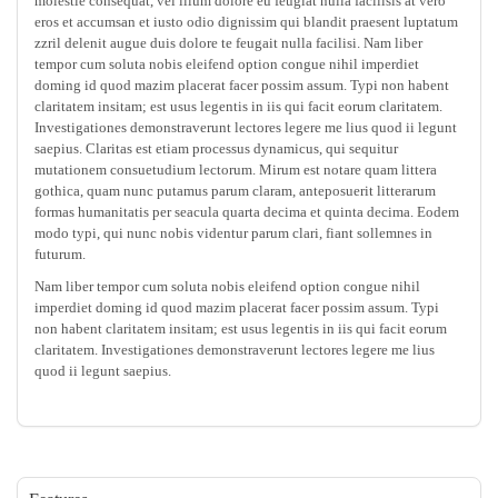
molestie consequat, vel illum dolore eu feugiat nulla facilisis at vero
eros et accumsan et iusto odio dignissim qui blandit praesent luptatum
zzril delenit augue duis dolore te feugait nulla facilisi. Nam liber
tempor cum soluta nobis eleifend option congue nihil imperdiet
doming id quod mazim placerat facer possim assum. Typi non habent
claritatem insitam; est usus legentis in iis qui facit eorum claritatem.
Investigationes demonstraverunt lectores legere me lius quod ii legunt
saepius. Claritas est etiam processus dynamicus, qui sequitur
mutationem consuetudium lectorum. Mirum est notare quam littera
gothica, quam nunc putamus parum claram, anteposuerit litterarum
formas humanitatis per seacula quarta decima et quinta decima. Eodem
modo typi, qui nunc nobis videntur parum clari, fiant sollemnes in
futurum.
Nam liber tempor cum soluta nobis eleifend option congue nihil
imperdiet doming id quod mazim placerat facer possim assum. Typi
non habent claritatem insitam; est usus legentis in iis qui facit eorum
claritatem. Investigationes demonstraverunt lectores legere me lius
quod ii legunt saepius.