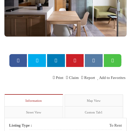
Print
Claim
Report
Add to Favorites
Information
Map View
Street View
Custom Tab1
Listing Type :
To Rent