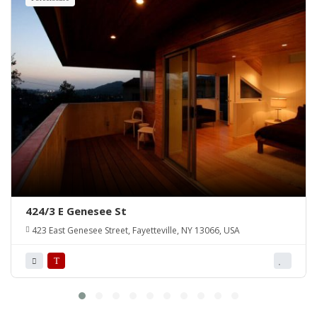
424/3 E Genesee St
423 East Genesee Street, Fayetteville, NY 13066, USA
T