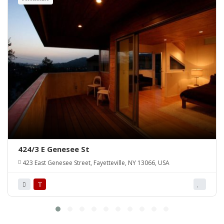
424/3 E Genesee St
423 East Genesee Street, Fayetteville, NY 13066, USA
T