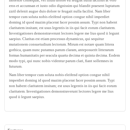
molestie consequat, vel illum dolore eu feugiat nulla facilisis at vero
eros et accumsan et iusto odio dignissim qui blandit praesent luptatum
zzril delenit augue duis dolore te feugait nulla facilisi. Nam liber
tempor cum soluta nobis eleifend option congue nihil imperdiet
doming id quod mazim placerat facer possim assum. Typi non habent
claritatem insitam; est usus legentis in iis qui facit eorum claritatem.
Investigationes demonstraverunt lectores legere me lius quod ii legunt
saepius. Claritas est etiam processus dynamicus, qui sequitur
mutationem consuetudium lectorum. Mirum est notare quam littera
gothica, quam nunc putamus parum claram, anteposuerit litterarum
formas humanitatis per seacula quarta decima et quinta decima. Eodem
modo typi, qui nunc nobis videntur parum clari, fiant sollemnes in
futurum.
Nam liber tempor cum soluta nobis eleifend option congue nihil
imperdiet doming id quod mazim placerat facer possim assum. Typi
non habent claritatem insitam; est usus legentis in iis qui facit eorum
claritatem. Investigationes demonstraverunt lectores legere me lius
quod ii legunt saepius.