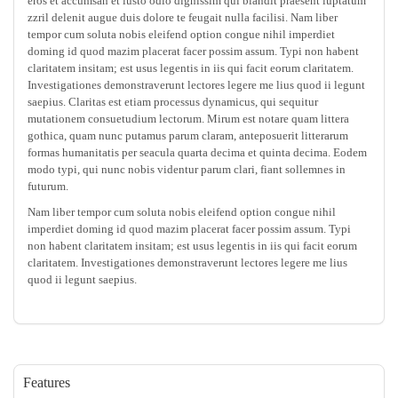
eros et accumsan et iusto odio dignissim qui blandit praesent luptatum
zzril delenit augue duis dolore te feugait nulla facilisi. Nam liber
tempor cum soluta nobis eleifend option congue nihil imperdiet
doming id quod mazim placerat facer possim assum. Typi non habent
claritatem insitam; est usus legentis in iis qui facit eorum claritatem.
Investigationes demonstraverunt lectores legere me lius quod ii legunt
saepius. Claritas est etiam processus dynamicus, qui sequitur
mutationem consuetudium lectorum. Mirum est notare quam littera
gothica, quam nunc putamus parum claram, anteposuerit litterarum
formas humanitatis per seacula quarta decima et quinta decima. Eodem
modo typi, qui nunc nobis videntur parum clari, fiant sollemnes in
futurum.
Nam liber tempor cum soluta nobis eleifend option congue nihil
imperdiet doming id quod mazim placerat facer possim assum. Typi
non habent claritatem insitam; est usus legentis in iis qui facit eorum
claritatem. Investigationes demonstraverunt lectores legere me lius
quod ii legunt saepius.
Features