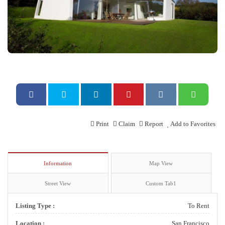
Print
Claim
Report
Add to Favorites
Information
Map View
Street View
Custom Tab1
Listing Type :
To Rent
Location :
San Francisco