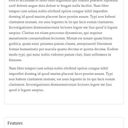
eros et accumsan et iusto odio dignissim qui blandit praesent luptatum
zzril delenit augue duis dolore te feugait nulla facilisi. Nam liber
tempor cum soluta nobis eleifend option congue nihil imperdiet
doming id quod mazim placerat facer possim assum. Typi non habent
claritatem insitam; est usus legentis in iis qui facit eorum claritatem.
Investigationes demonstraverunt lectores legere me lius quod ii legunt
saepius. Claritas est etiam processus dynamicus, qui sequitur
mutationem consuetudium lectorum. Mirum est notare quam littera
gothica, quam nunc putamus parum claram, anteposuerit litterarum
formas humanitatis per seacula quarta decima et quinta decima. Eodem
modo typi, qui nunc nobis videntur parum clari, fiant sollemnes in
futurum.
Nam liber tempor cum soluta nobis eleifend option congue nihil
imperdiet doming id quod mazim placerat facer possim assum. Typi
non habent claritatem insitam; est usus legentis in iis qui facit eorum
claritatem. Investigationes demonstraverunt lectores legere me lius
quod ii legunt saepius.
Features