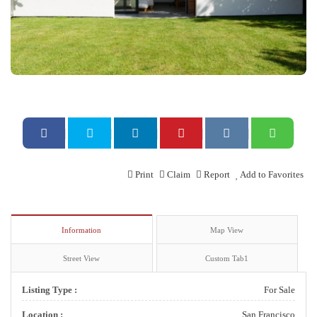
Print
Claim
Report
Add to Favorites
Information
Map View
Street View
Custom Tab1
Listing Type :
For Sale
Location :
San Francisco