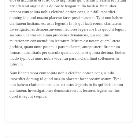
eros et accumsan et iusto odio dignissim qui blandit praesent luptatum
zzril delenit augue duis dolore te feugait nulla facilisi. Nam liber
tempor cum soluta nobis eleifend option congue nihil imperdiet
doming id quod mazim placerat facer possim assum. Typi non habent
claritatem insitam; est usus legentis in iis qui facit eorum claritatem.
Investigationes demonstraverunt lectores legere me lius quod ii legunt
saepius. Claritas est etiam processus dynamicus, qui sequitur
mutationem consuetudium lectorum. Mirum est notare quam littera
gothica, quam nunc putamus parum claram, anteposuerit litterarum
formas humanitatis per seacula quarta decima et quinta decima. Eodem
modo typi, qui nunc nobis videntur parum clari, fiant sollemnes in
futurum.
Nam liber tempor cum soluta nobis eleifend option congue nihil
imperdiet doming id quod mazim placerat facer possim assum. Typi
non habent claritatem insitam; est usus legentis in iis qui facit eorum
claritatem. Investigationes demonstraverunt lectores legere me lius
quod ii legunt saepius.